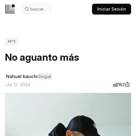
buscar...
Iniciar Sesión
ARTE
No aguanto más
Nahuel bauchi
Seguir
162
Jul 13, 2024