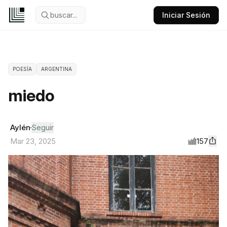
buscar...
Iniciar Sesión
POESÍA
ARGENTINA
miedo
Aylén
Seguir
157
Mar 23, 2025