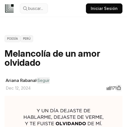
buscar...
Iniciar Sesión
POESÍA
PERÚ
Melancolía de un amor
olvidado
Ariana Rabanal
Seguir
171
Dec 12, 2024