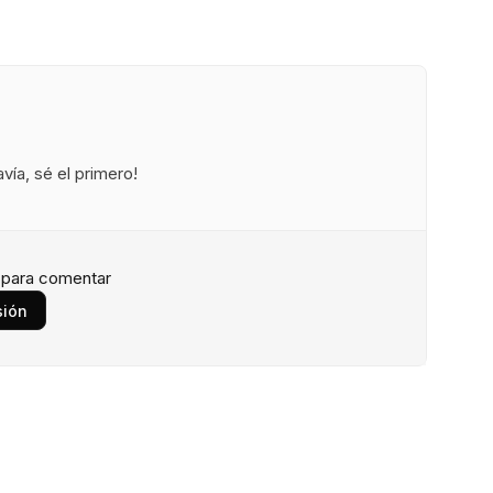
ía, sé el primero!
n para comentar
sión