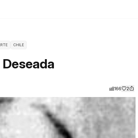
ARTE
CHILE
la Deseada
166
2