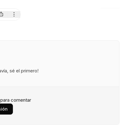
ía, sé el primero!
n para comentar
sión