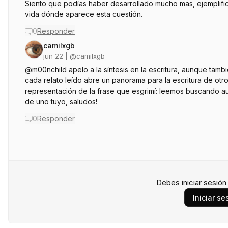
Siento que podías haber desarrollado mucho mas, ejemplifi
vida dónde aparece esta cuestión.
0
Responder
camilxgb
jun 22
| @
camilxgb
@m00nchild apelo a la síntesis en la escritura, aunque tamb
cada relato leído abre un panorama para la escritura de otro.
representación de la frase que esgrimí: leemos buscando auto
de uno tuyo, saludos!
0
Responder
Debes iniciar sesió
Iniciar se