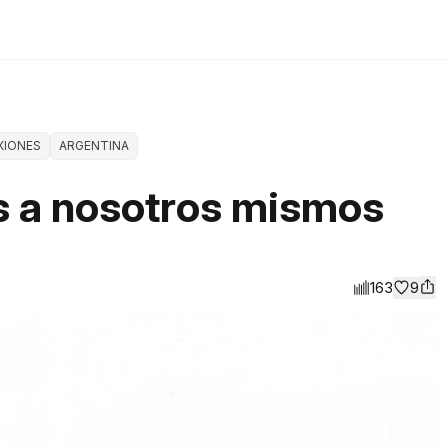
XIONES
ARGENTINA
s a nosotros mismos
163
9