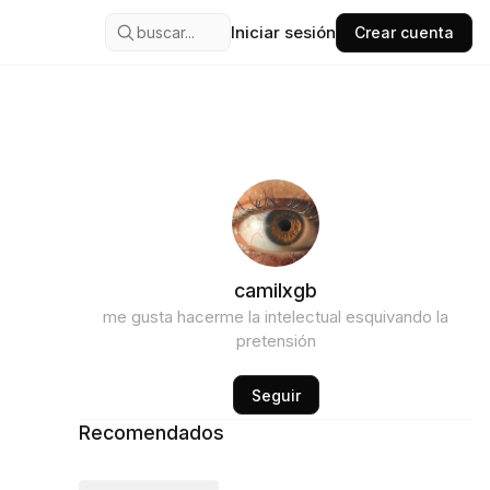
Iniciar sesión
buscar...
Crear cuenta
camilxgb
me gusta hacerme la intelectual esquivando la
pretensión
Seguir
Recomendados