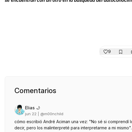
se encuentran con un otro en la búsqueda del autoconocim
9
Comentarios
Elias 🌙
jun 22
| @
m00nchild
cómo escribió André Aciman una vez: "No sé si comprendí 
decir, pero los malinterpreté para interpretarme a mi mismo".