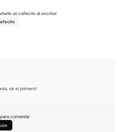
itarle un cafecito al escritor
afecito
ía, sé el primero!
n para comentar
sión