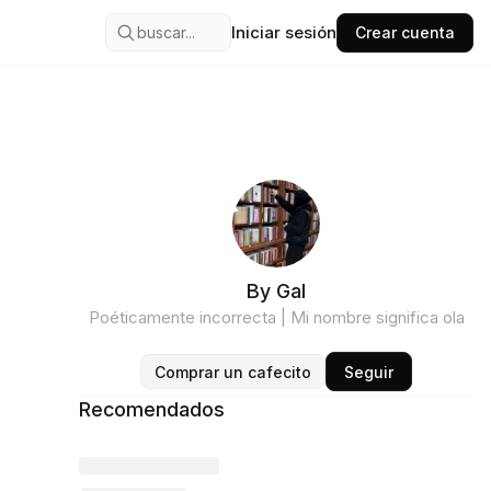
Iniciar sesión
buscar...
Crear cuenta
By Gal
Poéticamente incorrecta | Mi nombre significa ola
Comprar un cafecito
Seguir
Recomendados