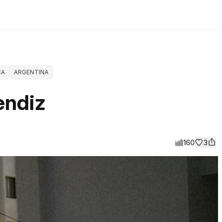
CA
ARGENTINA
endiz
160
3