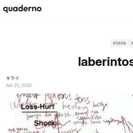
POESÍA
laberinto
キライ
Abr 25, 2026