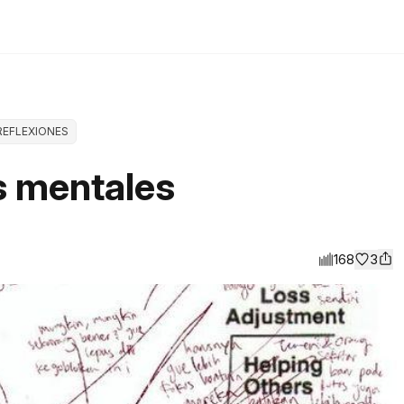
REFLEXIONES
s mentales
168
3