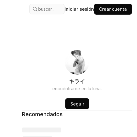
Iniciar sesión
buscar...
Crear cuenta
キライ
encuéntrame en la luna.
Seguir
Recomendados