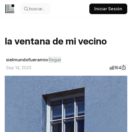
buscar...
Iniciar Sesión
la ventana de mi vecino
sielmundofueramio
Seguir
164
Sep 14, 2025