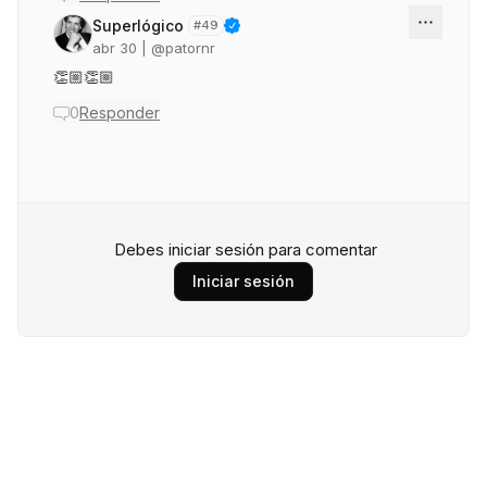
Superlógico
#
49
abr 30
| @
patornr
👏🏼👏🏼
0
Responder
Debes iniciar sesión para comentar
Iniciar sesión