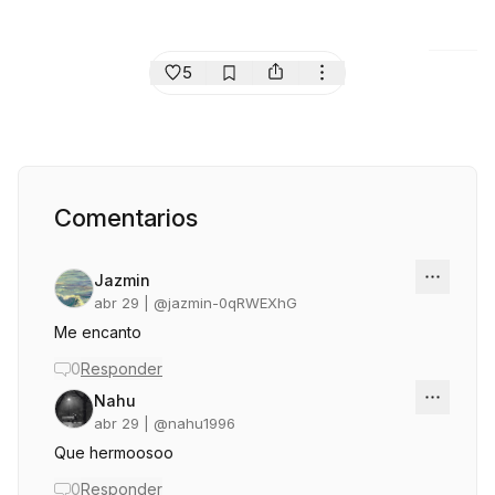
5
Comentarios
Jazmin
abr 29
| @
jazmin-0qRWEXhG
Me encanto
0
Responder
Nahu
abr 29
| @
nahu1996
Que hermoosoo
0
Responder