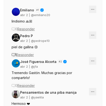
Emiliano
#
1
abr 2
| @
emiliano20
lindisimo 🙏🏼
0
Responder
Pedro P
abr 2
| @
pedrope10
piel de gallina 😢
1
Responder
José Figueroa Alcorta
#
2
abr 2
| @
jfa
Tremendo Gastón. Muchas gracias por
compartirlo!
0
Responder
Pensamientos de una piba manija
abr 2
| @
yaelita
Hermoso ❤️