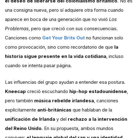
el deseo de liberarse del colonialismo británico
. No es
una consigna nueva, pero sí adquiere otra forma cuando
aparece en boca de una generación que no vivió
Los
Problemas
, pero que creció con sus consecuencias.
Canciones como
Get Your Brits Out
no funcionan solo
como provocación, sino como recordatorio de que
la
historia sigue presente en la vida cotidiana
, incluso
cuando se intenta pasar página.
Las influencias del grupo ayudan a entender esa postura.
Kneecap
creció escuchando
hip-hop estadounidense
,
pero también
música rebelde irlandesa
, canciones
explícitamente
anti-británicas
que hablaban de la
unificación de Irlanda
y del
rechazo a la intervención
del Reino Unido
. En su propuesta, ambos mundos
conviven:
el lenguaje global del rap y una identidad