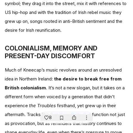
symbol; they drag it into the street, mix it with references to
US hip-hop and with the tradition of Irish rebel music they
grew up on, songs rooted in anti-British sentiment and the
desire for Irish reunification.
COLONIALISM, MEMORY AND
PRESENT-DAY DISCOMFORT
Much of Kneecap’s music revolves around an unresolved
idea in Northern Ireland:
the desire to break free from
British colonialism
. It’s not a new slogan, but it takes on a
different form when voiced by a generation that didn’t
experience
the Troubles
firsthand, yet grew up in their
aftermath. Tracks like
Get Your Brits Out
function not just
8
as provocation, but as reminders that history continues to
shape everyday life, even when there’s pressure to move