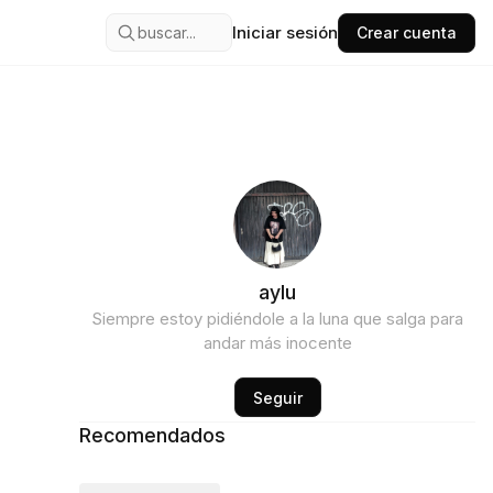
Iniciar sesión
buscar...
Crear cuenta
aylu
Siempre estoy pidiéndole a la luna que salga para
andar más inocente
Seguir
Recomendados