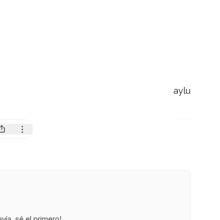
aylu
ía, sé el primero!