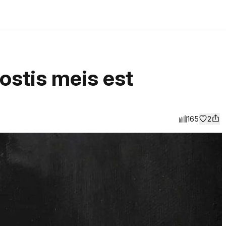
ostis meis est
165
2