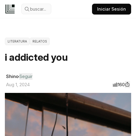
buscar...
Iniciar Sesión
LITERATURA
RELATOS
i addicted you
Shino
Seguir
160
Aug 1, 2024