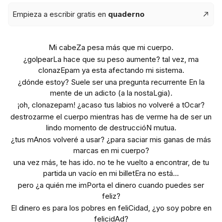
Empieza a escribir gratis en
quaderno
Mi cabeZa pesa más que mi cuerpo.
¿golpearLa hace que su peso aumente? tal vez, ma
clonazEpam ya esta afectando mi sistema.
¿dónde estoy? Suele ser una pregunta recurrente En la
mente de un adicto (a la nostaLgia).
¡oh, clonazepam! ¿acaso tus labios no volveré a tOcar?
destrozarme el cuerpo mientras has de verme ha de ser un
lindo momento de destruccióN mutua.
¿tus mAnos volveré a usar? ¿para saciar mis ganas de más
marcas en mi cuerpo?
una vez más, te has ido. no te he vuelto a encontrar, de tu
partida un vacío en mi billetEra no está...
pero ¿a quién me imPorta el dinero cuando puedes ser
feliz?
El dinero es para los pobres en feliCidad, ¿yo soy pobre en
felicidAd?