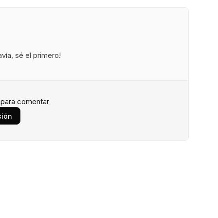
ía, sé el primero!
n para comentar
sión