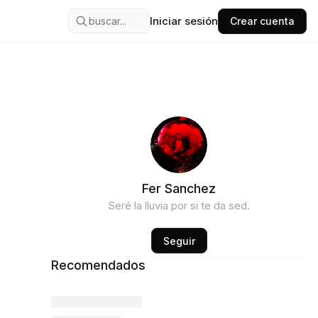
Iniciar sesión
buscar...
Crear cuenta
Fer Sanchez
Seré la lluvia por si te da sed.
Seguir
Recomendados