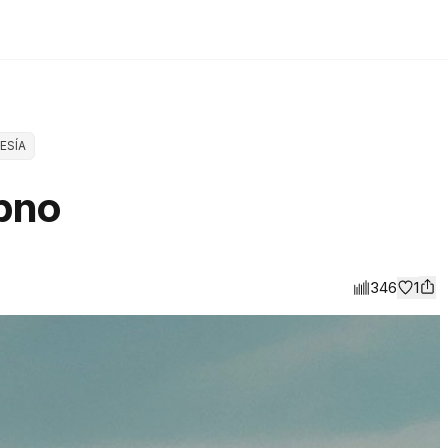
ESÍA
pno
346
1