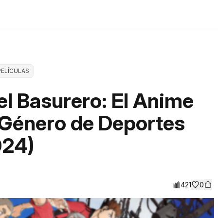
PELÍCULAS
del Basurero: El Anime
 Género de Deportes
024)
421
0