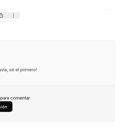
ía, sé el primero!
n para comentar
sión