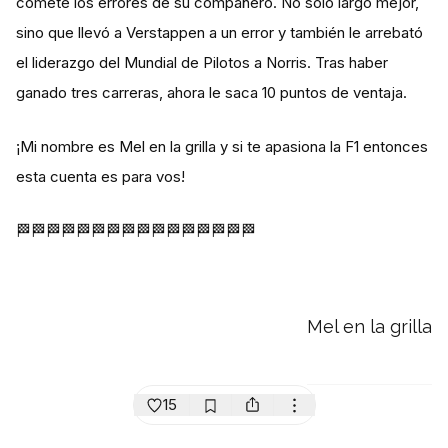
comete los errores de su compañero. No solo largó mejor,
sino que llevó a Verstappen a un error y también le arrebató
el liderazgo del Mundial de Pilotos a Norris. Tras haber
ganado tres carreras, ahora le saca 10 puntos de ventaja.
¡Mi nombre es Mel en la grilla y si te apasiona la F1 entonces
esta cuenta es para vos!
🏁🏁🏁🏁🏁🏁🏁🏁🏁🏁🏁🏁🏁🏁🏁🏁
Mel en la grilla
15