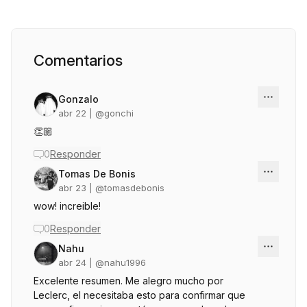
Comentarios
Gonzalo
abr 22
| @
gonchi
👏🏼
0
Responder
Tomas De Bonis
abr 23
| @
tomasdebonis
wow! increible!
0
Responder
Nahu
abr 24
| @
nahu1996
Excelente resumen. Me alegro mucho por
Leclerc, el necesitaba esto para confirmar que