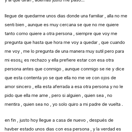
llegue de quedarme unos dias donde una familiar , alla no me
senti bien , aunque es muy cercana se que no me quiere
tanto como quiere a otra persona , siempre que voy me
pregunta que hasta que hora me voy a quedar , que cuando
me voy , me lo pregunta de una manera muy sutil pero para
mi esos¿ es rechazo y ella prefiere estar con esa otra
persona antes que conmigo , aunque conmigo se rie y dice
que esta contenta yo se que ella no me ve con ojos de
amor sincero , ella esta aferrada a esa otra persona y no le
pido que ella me ame , pero si alguien , quien sea , no
mentira , quien sea no , yo solo quiro a mi padre de vuelta .
en fin , justo hoy llegue a casa de nuevo , después de
havber estado unos dias con esa persona , y la verdad es