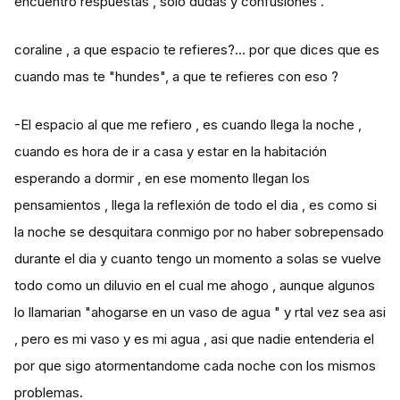
encuentro respuestas , solo dudas y confusiónes .
coraline , a que espacio te refieres?... por que dices que es
cuando mas te "hundes", a que te refieres con eso ?
-El espacio al que me refiero , es cuando llega la noche ,
cuando es hora de ir a casa y estar en la habitación
esperando a dormir , en ese momento llegan los
pensamientos , llega la reflexión de todo el dia , es como si
la noche se desquitara conmigo por no haber sobrepensado
durante el dia y cuanto tengo un momento a solas se vuelve
todo como un diluvio en el cual me ahogo , aunque algunos
lo llamarian "ahogarse en un vaso de agua " y rtal vez sea asi
, pero es mi vaso y es mi agua , asi que nadie entenderia el
por que sigo atormentandome cada noche con los mismos
problemas.