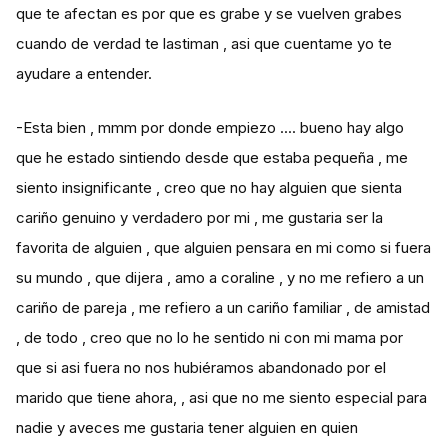
que te afectan es por que es grabe y se vuelven grabes
cuando de verdad te lastiman , asi que cuentame yo te
ayudare a entender.
-Esta bien , mmm por donde empiezo .... bueno hay algo
que he estado sintiendo desde que estaba pequeña , me
siento insignificante , creo que no hay alguien que sienta
cariño genuino y verdadero por mi , me gustaria ser la
favorita de alguien , que alguien pensara en mi como si fuera
su mundo , que dijera , amo a coraline , y no me refiero a un
cariño de pareja , me refiero a un cariño familiar , de amistad
, de todo , creo que no lo he sentido ni con mi mama por
que si asi fuera no nos hubiéramos abandonado por el
marido que tiene ahora, , asi que no me siento especial para
nadie y aveces me gustaria tener alguien en quien