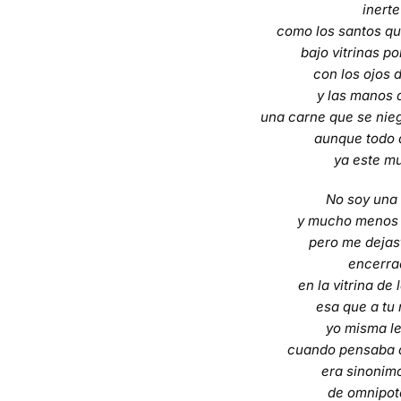
inerte
como los santos q
bajo vitrinas po
con los ojos d
y las manos 
una carne que se nie
aunque todo 
ya este m
No soy una
y mucho menos 
pero me dejas
encerra
en la vitrina de 
esa que a tu
yo misma l
cuando pensaba 
era sinonim
de omnipot