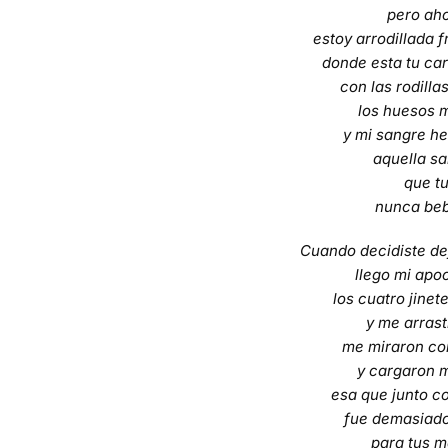
pero ah
estoy arrodillada fr
donde esta tu ca
con las rodilla
los huesos 
y mi sangre h
aquella s
que t
nunca beb
Cuando decidiste d
llego mi apoc
los cuatro jinet
y me arras
me miraron co
y cargaron 
esa que junto c
fue demasiad
para tus 