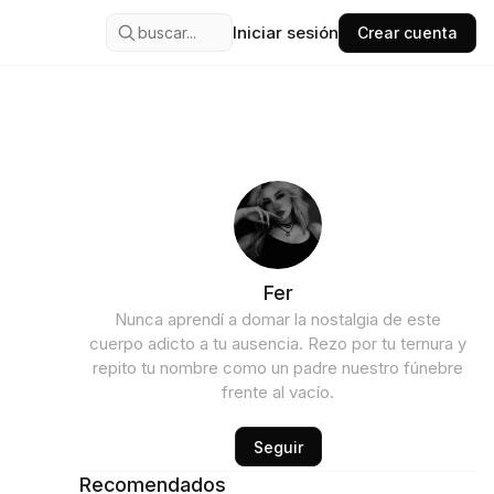
Iniciar sesión
buscar...
Crear cuenta
Fer
Nunca aprendí a domar la nostalgia de este
cuerpo adicto a tu ausencia. Rezo por tu ternura y
repito tu nombre como un padre nuestro fúnebre
frente al vacío.
Seguir
Recomendados