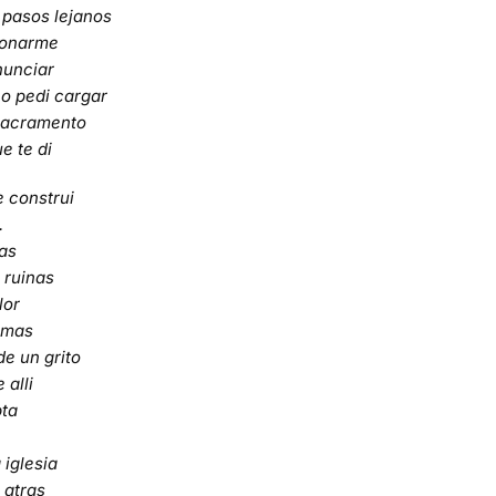
s pasos lejanos
donarme
nunciar
no pedi cargar
 sacramento
e te di
e construi
.
as
 ruinas
lor
rimas
e un grito
 alli
pta
 iglesia
 atras