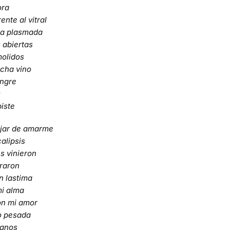
ora
ente al vitral
ra plasmada
s abiertas
molidos
echa vino
angre
u
iste
ejar de amarme
alipsis
es vinieron
traron
n lastima
mi alma
on mi amor
o pesada
manos