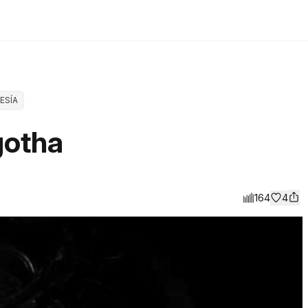
ESÍA
gotha
164
4