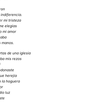
ron
indiferencia.
r mi tristeza
me elegias
do mi amor
maba
s manos.
tas de una iglesia
ba mis rezos
i
donaste
fue herejia
n la hoguera
or
dio luz
ste