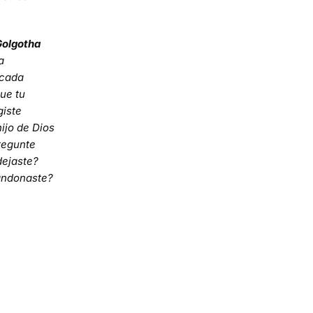
olgotha
a
icada
ue tu
giste
hijo de Dios
regunte
dejaste?
andonaste?