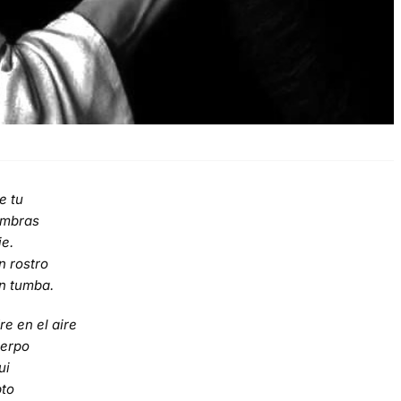
e tu
ombras
e.
n rostro
in tumba.
e en el aire
uerpo
ui
pto