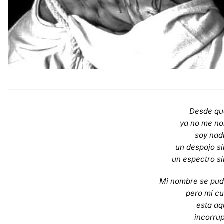
Desde qu
ya no me n
soy nadi
un despojo si
un espectro s
Mi nombre se pudr
pero mi c
esta aq
incorru