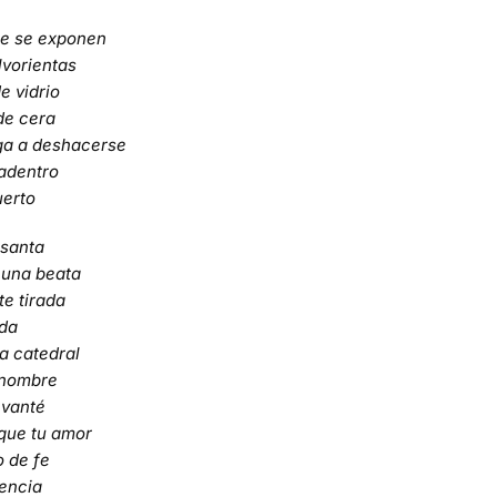
ue se exponen
lvorientas
e vidrio
de cera
ga a deshacerse
adentro
uerto
 santa
una beata
te tirada
da
la catedral
 nombre
evanté
que tu amor
o de fe
encia