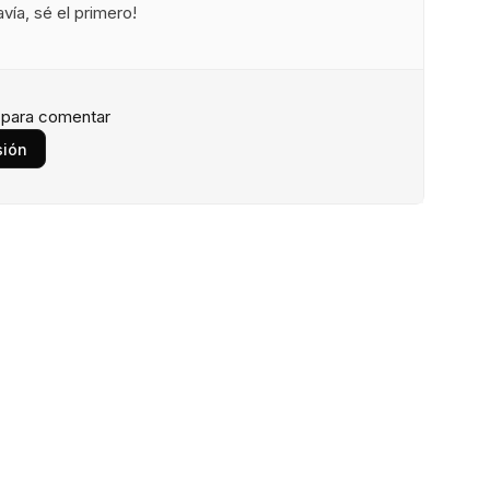
ía, sé el primero!
n para comentar
sión