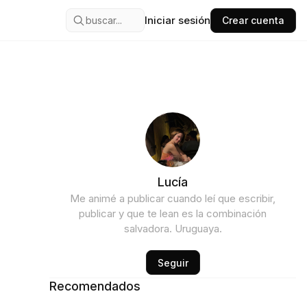
Iniciar sesión
buscar...
Crear cuenta
Lucía
Me animé a publicar cuando leí que escribir,
publicar y que te lean es la combinación
salvadora. Uruguaya.
Seguir
Recomendados