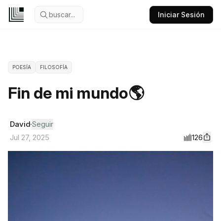
buscar...
Iniciar Sesión
POESÍA
FILOSOFÍA
Fin de mi mundo🌎
David
Seguir
126
Jul 27, 2025