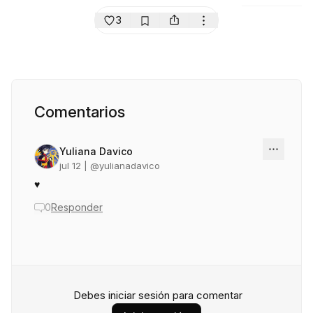
3
Comentarios
Yuliana Davico
jul 12
| @
yulianadavico
♥
0
Responder
Debes iniciar sesión para comentar