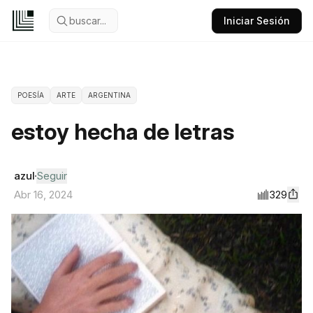
buscar...
Iniciar Sesión
POESÍA
ARTE
ARGENTINA
estoy hecha de letras
azul
Seguir
329
Abr 16, 2024