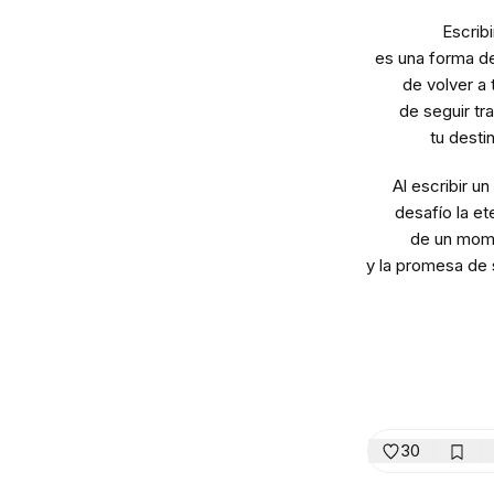
Escribi
es una forma de
de volver a 
de seguir tr
tu desti
Al escribir u
desafío la et
de un mom
y la promesa de s
30