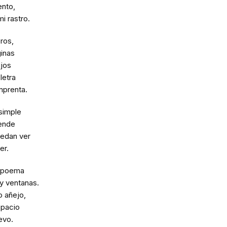
ento,
mi rastro.
bros,
inas
jos
letra
mprenta.
simple
iende
uedan ver
er.
n poema
y ventanas.
lo añejo,
spacio
evo.