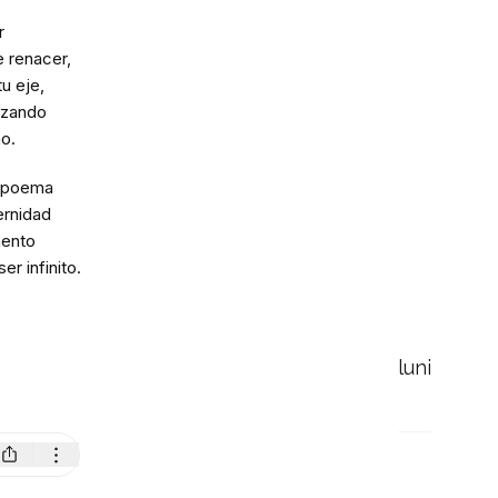
r
 renacer,
tu eje,
azando
no.
n poema
ernidad
ento
er infinito.
luni