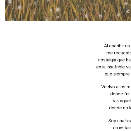
Al escribir u
me recuesto
nostalgia que ha
en la insufrible v
que siempre
Vuelvo a los 
donde fui 
y a aquel
donde no lo
Soy una his
un instan