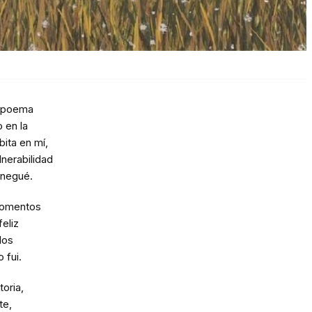
n poema
 en la
bita en mí,
ulnerabilidad
 negué.
momentos
feliz
los
 fui.
toria,
te,