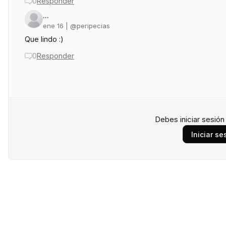
0
Responder
...
ene 16
| @
peripecias
Que lindo :)
0
Responder
Debes iniciar sesió
Iniciar se