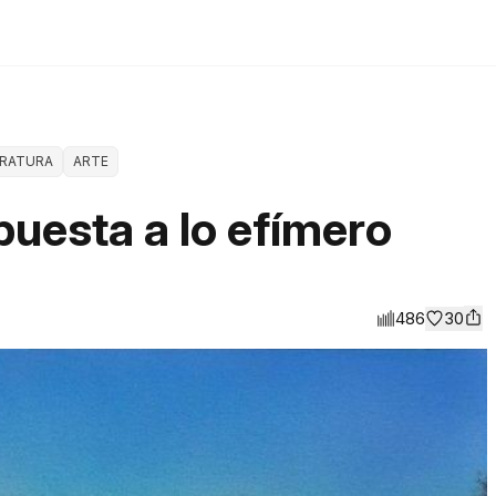
ERATURA
ARTE
puesta a lo efímero
486
30