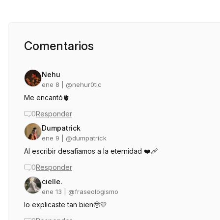
Comentarios
Nehu
ene 8
| @
nehur0tic
Me encantó🫀
0
Responder
Dumpatrick
ene 9
| @
dumpatrick
Al escribir desafiamos a la eternidad ❤️‍🩹
0
Responder
cielle.
ene 13
| @
fraseologismo
lo explicaste tan bien🥹💛