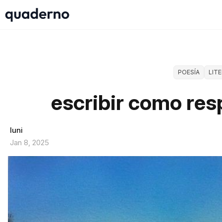
POESÍA
LIT
escribir como res
luni
Jan 8, 2025