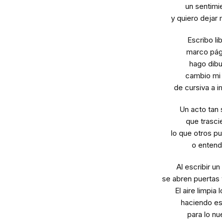
un sentimi
y quiero dejar 
Escribo li
marco pág
hago dibu
cambio mi 
de cursiva a i
Un acto tan 
que trasc
lo que otros p
o entend
Al escribir u
se abren puertas 
El aire limpia 
haciendo e
para lo nu