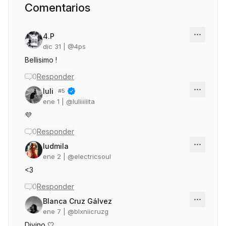
Comentarios
4.P
dic 31
| @
4ps
Bellisimo !
0
Responder
luli
#
5
ene 1
| @
luliiiiiita
💜
0
Responder
ludmila
ene 2
| @
electricsoul
<3
0
Responder
Blanca Cruz Gálvez
ene 7
| @
blxniicruzg
Divino 🤍