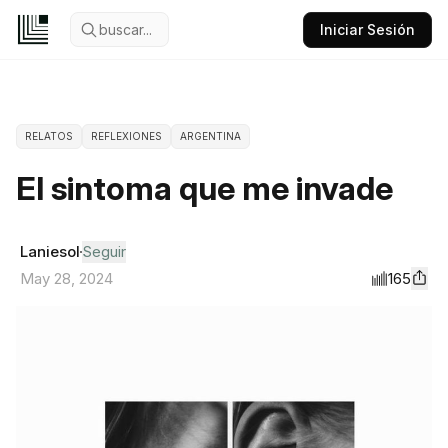
buscar...
Iniciar Sesión
RELATOS
REFLEXIONES
ARGENTINA
El sintoma que me invade
Laniesol
Seguir
165
May 28, 2024