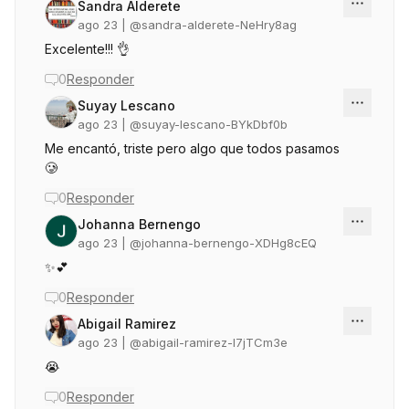
Sandra Alderete
ago 23
| @
sandra-alderete-NeHry8ag
Excelente!!! 👌
0
Responder
Suyay Lescano
ago 23
| @
suyay-lescano-BYkDbf0b
Me encantó, triste pero algo que todos pasamos
🥲
0
Responder
Johanna Bernengo
ago 23
| @
johanna-bernengo-XDHg8cEQ
✨️💕
0
Responder
Abigail Ramirez
ago 23
| @
abigail-ramirez-l7jTCm3e
😭
0
Responder