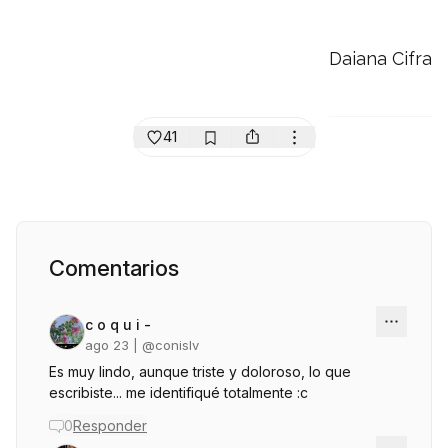
Daiana Cifra
41
Comentarios
c o q u i -
ago 23
| @
conislv
Es muy lindo, aunque triste y doloroso, lo que
escribiste... me identifiqué totalmente :c
0
Responder