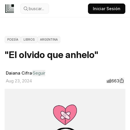
buscar...
Iniciar Sesión
POESÍA
LIBROS
ARGENTINA
"El olvido que anhelo"
Daiana Cifra
Seguir
663
Aug 23, 2024