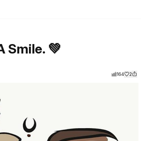
A Smile. 💚
164
2