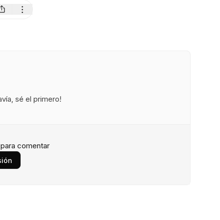
ía, sé el primero!
n para comentar
sión