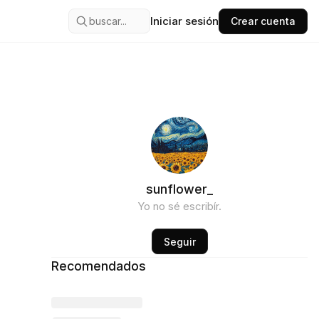
Iniciar sesión
buscar...
Crear cuenta
sunflower_
Yo no sé escribír.
Seguir
Recomendados