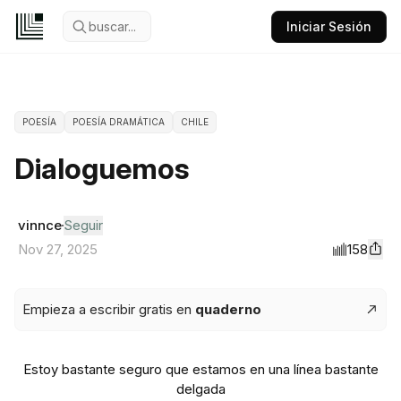
buscar...
Iniciar Sesión
POESÍA
POESÍA DRAMÁTICA
CHILE
Dialoguemos
vinnce
Seguir
158
Nov 27, 2025
Empieza a escribir gratis en
quaderno
Estoy bastante seguro que estamos en una línea bastante
delgada