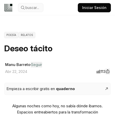
buscar...
Iniciar Sesión
POESÍA
RELATOS
Deseo tácito
Manu Barreto
Seguir
113
Abr 22, 2024
Empieza a escribir gratis en
quaderno
Algunas noches como hoy, no sabía dónde íbamos.
Espacios entreabiertos para la transformación