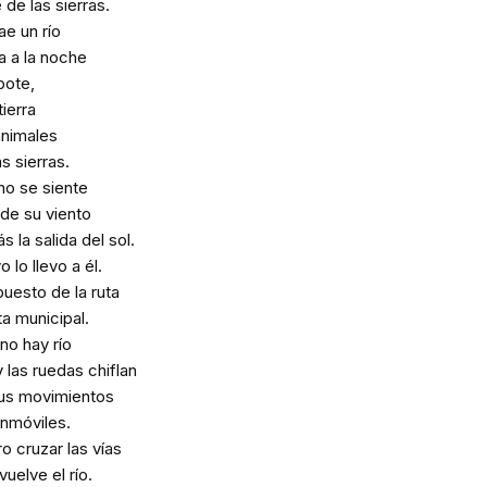
 de las sierras.
ae un río
a a la noche
bote,
tierra
animales
as sierras.
 no se siente
de su viento
 la salida del sol.
 lo llevo a él.
puesto de la ruta
ta municipal.
 no hay río
 las ruedas chiflan
sus movimientos
nmóviles.
 cruzar las vías
vuelve el río.