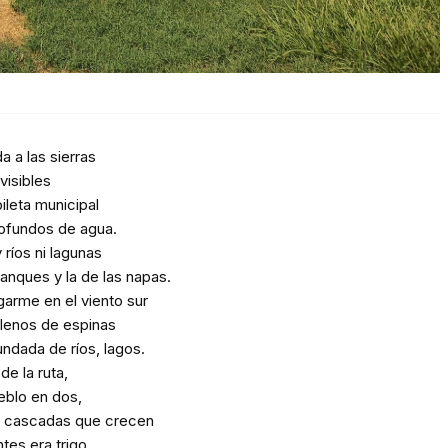
 a las sierras
nvisibles
ileta municipal
ofundos de agua.
 ríos ni lagunas
anques y la de las napas.
arme en el viento sur
llenos de espinas
dada de ríos, lagos.
de la ruta,
ueblo en dos,
n cascadas que crecen
ntes era trigo