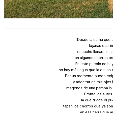
Desde la cama que da
lejanas casi i
escucho llenarse la p
con algunos chorros pr
En este pueblo no hay
no hay más agua que la de los t
Por un momento puedo colg
y adentrar en mis ojos 
imágenes de una pampa inun
Pronto los autos 
la que divide el p
tapan los chorros que ya so
en esa tierra que a