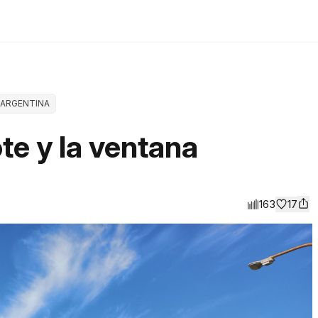
ARGENTINA
ote y la ventana
163
17