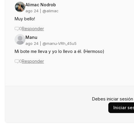
Alimac Nodrob
ago 24
| @
alimac
Muy bello!
0
Responder
Manu
ago 24
| @
manu-VRh_45u5
Mi bote me lleva y yo lo llevo a él. (Hermoso)
0
Responder
Debes iniciar sesió
Iniciar se