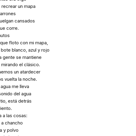
 recrear un mapa
marrones
cuelgan cansados
ue corre.
autos
 que floto con mi mapa,
bote blanco, azul y rojo
la gente se mantiene
mirando el clásico.
raemos un atardecer
s vuelta la noche.
 agua me lleva
sonido del agua
tio, está detrás
viento.
a a las cosas:
r a chancho
ra y polvo