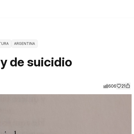
TURA
ARGENTINA
y de suicidio
606
21