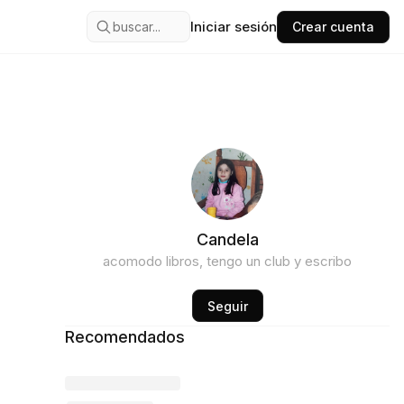
Iniciar sesión
buscar...
Crear cuenta
Candela
acomodo libros, tengo un club y escribo
Seguir
Recomendados