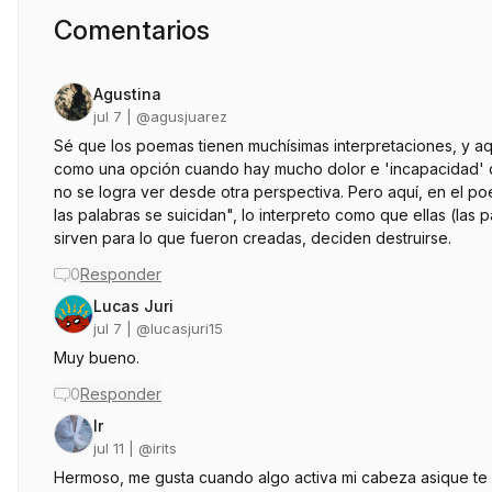
Comentarios
Agustina
jul 7
| @
agusjuarez
Sé que los poemas tienen muchísimas interpretaciones, y aquí
como una opción cuando hay mucho dolor e 'incapacidad' d
no se logra ver desde otra perspectiva. Pero aquí, en el po
las palabras se suicidan", lo interpreto como que ellas (las
sirven para lo que fueron creadas, deciden destruirse.
0
Responder
Lucas Juri
jul 7
| @
lucasjuri15
Muy bueno.
0
Responder
Ir
jul 11
| @
irits
Hermoso, me gusta cuando algo activa mi cabeza asique te 