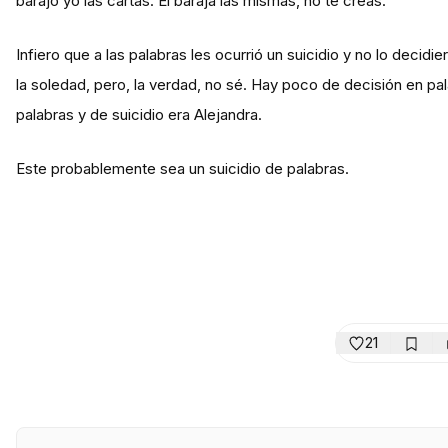
barajo yo las cartas. Él baraja las mismas, no te creas.
Infiero que a las palabras les ocurrió un suicidio y no lo decid
la soledad, pero, la verdad, no sé. Hay poco de decisión en pal
palabras y de suicidio era Alejandra.
Este probablemente sea un suicidio de palabras.
21