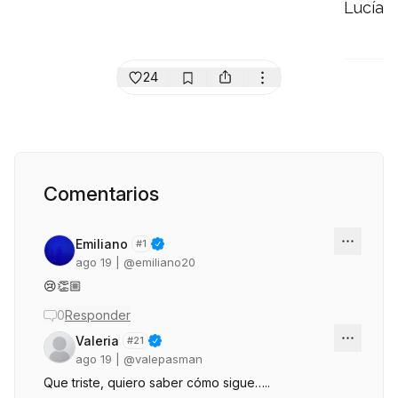
Lucía
24
Comentarios
Emiliano
#
1
ago 19
| @
emiliano20
😢👏🏼
0
Responder
Valeria
#
21
ago 19
| @
valepasman
Que triste, quiero saber cómo sigue…..