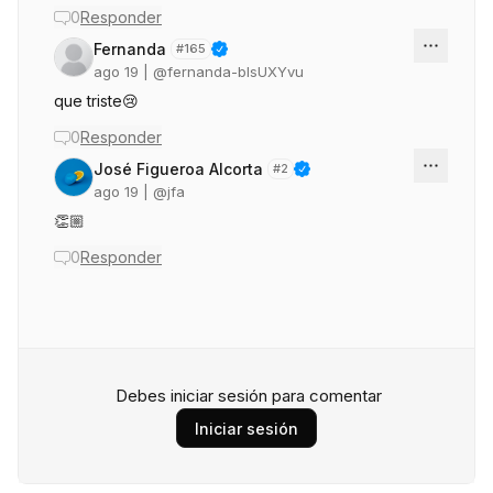
0
Responder
Fernanda
#
165
ago 19
| @
fernanda-bIsUXYvu
que triste😢
0
Responder
José Figueroa Alcorta
#
2
ago 19
| @
jfa
👏🏼
0
Responder
Debes iniciar sesión para comentar
Iniciar sesión