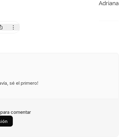
Adriana
ía, sé el primero!
n para comentar
sión