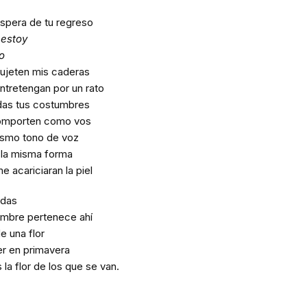
spera de tu regreso
 estoy
o
ujeten mis caderas
ntretengan por un rato
das tus costumbres
comporten como vos
ismo tono de voz
 la misma forma
e acariciaran la piel
udas
ombre pertenece ahí
e una flor
er en primavera
 la flor de los que se van.