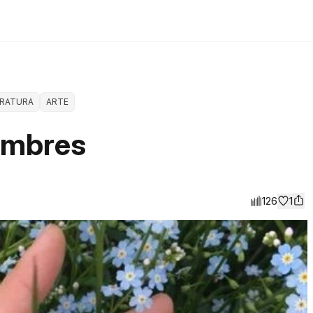
ERATURA
ARTE
umbres
126
1