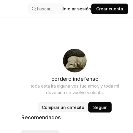
Iniciar sesión
buscar...
Crear cuenta
cordero indefenso
toda esta ira alguna vez fue amor, y toda mi
devoción se vuelve violenta.
Comprar un cafecito
Seguir
Recomendados