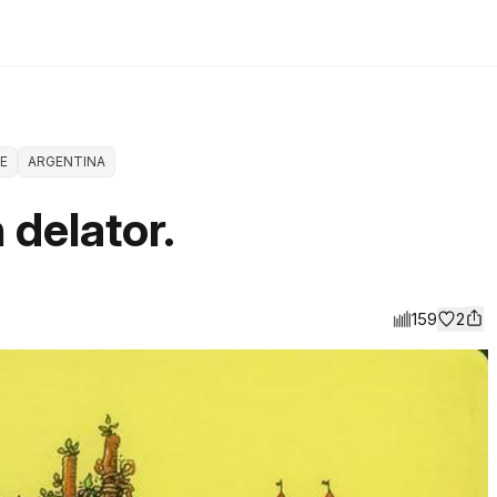
E
ARGENTINA
 delator.
159
2