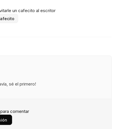
itarle un cafecito al escritor
afecito
ía, sé el primero!
n para comentar
sión