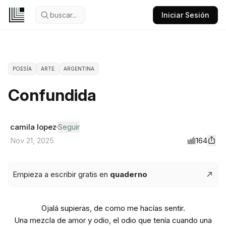
buscar...
Iniciar Sesión
POESÍA
ARTE
ARGENTINA
Confundida
camila lopez
Seguir
164
Nov 21, 2025
Empieza a escribir gratis en
quaderno
Ojalá supieras, de como me hacías sentir.
Una mezcla de amor y odio, el odio que tenía cuando una