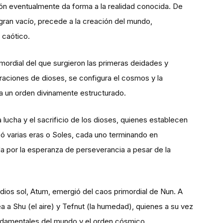
ión eventualmente da forma a la realidad conocida. De
 gran vacío, precede a la creación del mundo,
 caótico.
imordial del que surgieron las primeras deidades y
raciones de dioses, se configura el cosmos y la
a un orden divinamente estructurado.
 lucha y el sacrificio de los dioses, quienes establecen
icó varias eras o Soles, cada uno terminando en
ada por la esperanza de perseverancia a pesar de la
 dios sol, Atum, emergió del caos primordial de Nun. A
 a Shu (el aire) y Tefnut (la humedad), quienes a su vez
ndamentales del mundo y el orden cósmico.