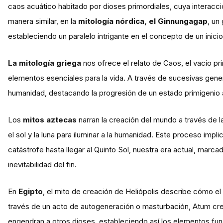
caos acuático habitado por dioses primordiales, cuya interacc
manera similar, en la
mitología nórdica, el Ginnungagap
, un
estableciendo un paralelo intrigante en el concepto de un inicio
La mitología griega
nos ofrece el relato de Caos, el vacío pr
elementos esenciales para la vida. A través de sucesivas gene
humanidad, destacando la progresión de un estado primigenio 
Los
mitos aztecas
narran la creación del mundo a través de la
el sol y la luna para iluminar a la humanidad. Este proceso impl
catástrofe hasta llegar al Quinto Sol, nuestra era actual, marc
inevitabilidad del fin.
En
Egipto
, el mito de creación de Heliópolis describe cómo el
través de un acto de autogeneración o masturbación, Atum crea
engendran a otros dioses, estableciendo así los elementos fu