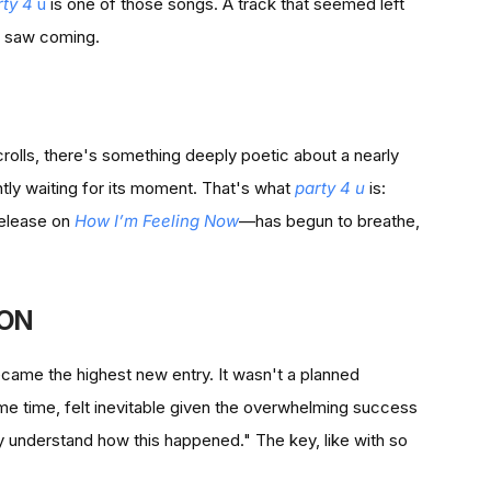
rty 4
u
is one of those songs. A track that seemed left
i, saw coming.
rolls, there's something deeply poetic about a nearly
ently waiting for its moment. That's what
party 4 u
is:
 release on
How I’m Feeling Now
—has begun to breathe,
ION
came the highest new entry. It wasn't a planned
 time, felt inevitable given the overwhelming success
 fully understand how this happened." The key, like with so