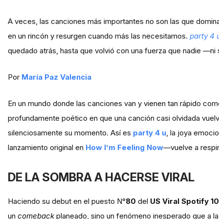
A veces, las canciones más importantes no son las que dominan
en un rincón y resurgen cuando más las necesitamos.
party 4 
quedado atrás, hasta que volvió con una fuerza que nadie —ni si
Por
María Paz Valencia
En un mundo donde las canciones van y vienen tan rápido com
profundamente poético en que una canción casi olvidada vuelv
silenciosamente su momento. Así es
party 4 u
, la joya emoci
lanzamiento original en
How I’m Feeling Now
—vuelve a respira
DE LA SOMBRA A HACERSE VIRAL
Haciendo su debut en el puesto N°
80
del
US Viral Spotify 1
un
comeback
planeado, sino un fenómeno inesperado que a l