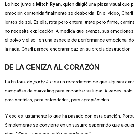
Lo hizo junto a
Mitch Ryan
, quien dirigió una pieza visual qu
emoción contenida finalmente se desborda. En el video, Charli
lentes de sol. Es ella, rota pero entera, triste pero firme, cam
no necesita explicación. A medida que avanza, sus emociones 
el polvo y el sol, en una especie de performance emocional don
la nada, Charli parece encontrar paz en su propia destrucción.
DE LA CENIZA AL CORAZÓN
La historia de
party 4 u
es un recordatorio de que algunas canci
campañas de marketing para encontrar su lugar. A veces, solo
para sentirlas, para entenderlas, para apropiárselas.
Y eso es justamente lo que ha pasado con esta canción. Porqu
Simplemente se convierte en un susurro esperando que alguien,
diga: "
Esto... esto me está pasando a mí
".