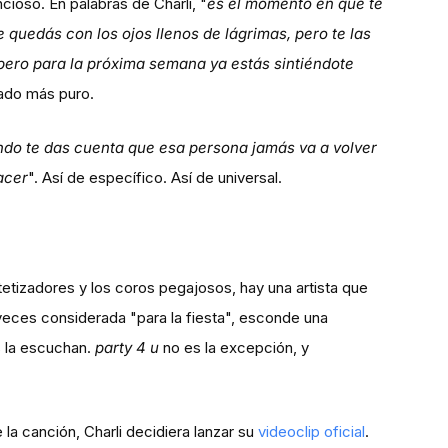
cioso. En palabras de Charli, "
es el momento en que te
e quedás con los ojos llenos de lágrimas, pero te las
 pero para la próxima semana ya estás sintiéndote
tado más puro.
do te das cuenta que esa persona jamás va a volver
acer
". Así de específico. Así de universal.
tetizadores y los coros pegajosos, hay una artista que
veces considerada "para la fiesta", esconde una
s la escuchan.
party 4 u
no es la excepción, y
la canción, Charli decidiera lanzar su
videoclip oficial
.