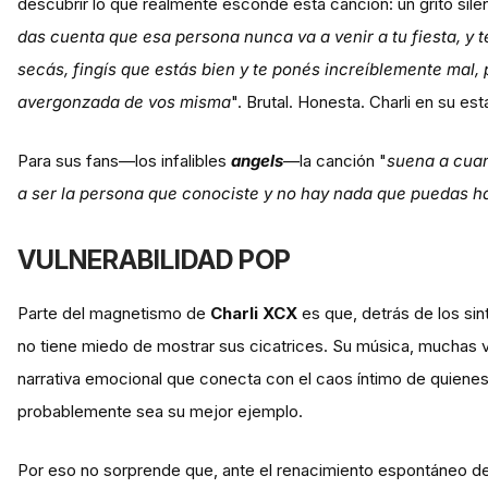
descubrir lo que realmente esconde esta canción: un grito silen
das cuenta que esa persona nunca va a venir a tu fiesta, y t
secás, fingís que estás bien y te ponés increíblemente mal,
avergonzada de vos misma
". Brutal. Honesta. Charli en su es
Para sus fans—los infalibles
angels
—la canción "
suena a cuan
a ser la persona que conociste y no hay nada que puedas h
VULNERABILIDAD POP
Parte del magnetismo de
Charli XCX
es que, detrás de los sin
no tiene miedo de mostrar sus cicatrices. Su música, muchas 
narrativa emocional que conecta con el caos íntimo de quiene
probablemente sea su mejor ejemplo.
Por eso no sorprende que, ante el renacimiento espontáneo de 