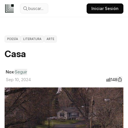
buscar...
Iniciar Sesión
POESÍA
LITERATURA
ARTE
Casa
Nox
Seguir
148
Sep 10, 2024