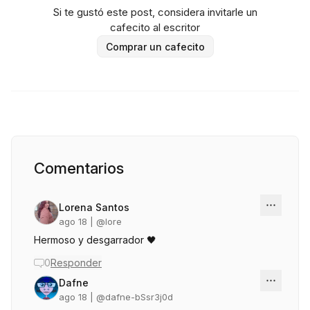
Si te gustó este post, considera invitarle un
cafecito al escritor
Comprar un cafecito
Comentarios
Lorena Santos
ago 18
| @
lore
Hermoso y desgarrador 🖤
0
Responder
Dafne
ago 18
| @
dafne-bSsr3j0d