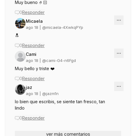
Muy bueno 🤌🏻
0
Responder
Micaela
ago 18
| @
micaela-4XwkqPYp
🔝
0
Responder
Cami
ago 18
| @
cami-G4-n6Fgd
Muy bello y triste ❤️
0
Responder
jaz
ago 18
| @
jazm1n
lo bien que escribis, se siente tan fresco, tan
lindo
0
Responder
ver más comentarios