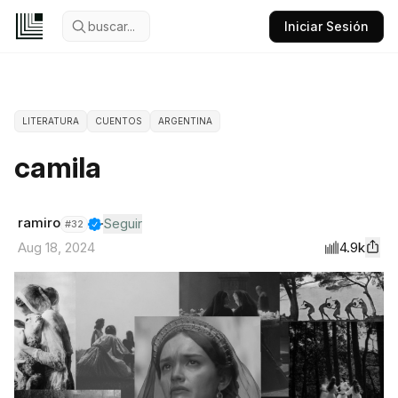
buscar...
Iniciar Sesión
LITERATURA
CUENTOS
ARGENTINA
camila
ramiro
Seguir
#
32
4.9k
Aug 18, 2024