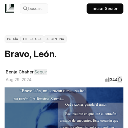
buscar...
Iniciar Sesión
POESÍA
LITERATURA
ARGENTINA
Bravo, León.
Benja Chaher
Seguir
344
Aug 29, 2024