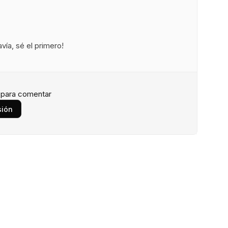
ía, sé el primero!
n para comentar
sión