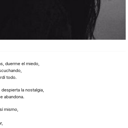
s, duerme el miedo,
escuchando,
rdí todo.
despierta la nostalgia,
me abandona.
sí mismo,
r,