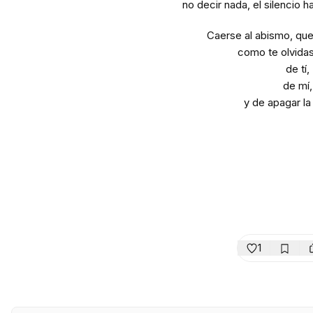
no decir nada, el silencio h
Caerse al abismo, que 
como te olvidas
de tí,
de mí,
y de apagar la 
1