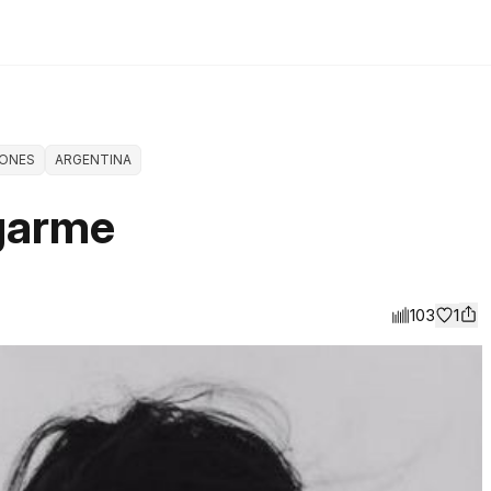
IONES
ARGENTINA
garme
103
1