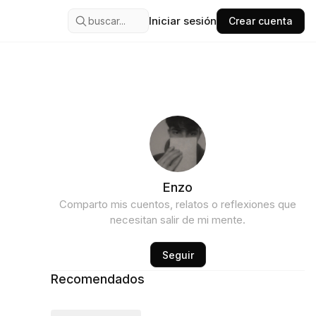
Iniciar sesión
buscar...
Crear cuenta
Enzo
Comparto mis cuentos, relatos o reflexiones que
necesitan salir de mi mente.
Seguir
Recomendados