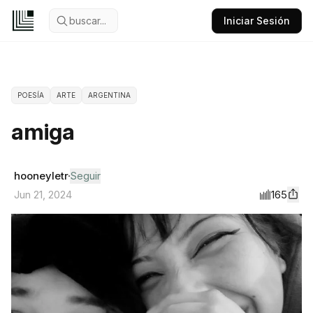
buscar...
Iniciar Sesión
POESÍA
ARTE
ARGENTINA
amiga
hooneyletr
Seguir
165
Jun 21, 2024