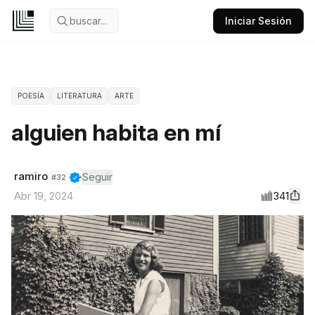
buscar...
Iniciar Sesión
POESÍA
LITERATURA
ARTE
alguien habita en mí
ramiro
Seguir
#
32
341
Abr 19, 2024