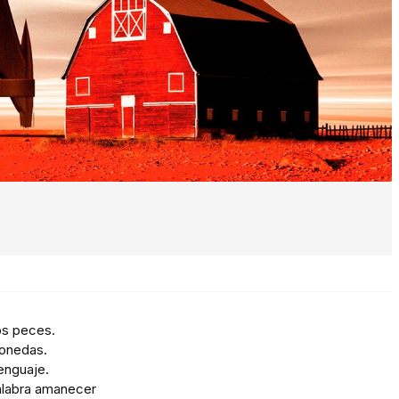
los peces.
monedas.
lenguaje.
palabra amanecer