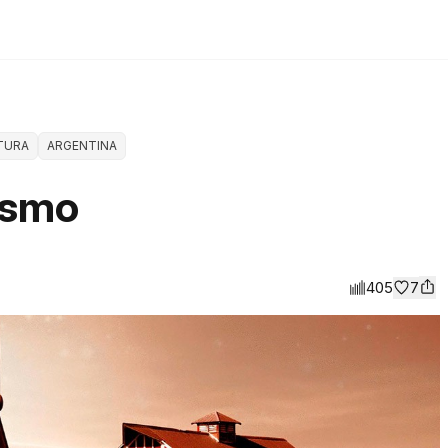
TURA
ARGENTINA
ismo
405
7