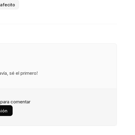
afecito
ía, sé el primero!
n para comentar
sión