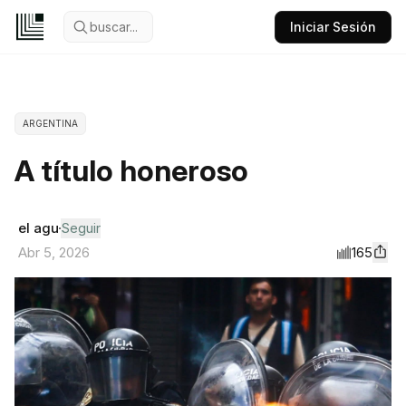
buscar...
Iniciar Sesión
ARGENTINA
A título honeroso
el agu
Seguir
165
Abr 5, 2026