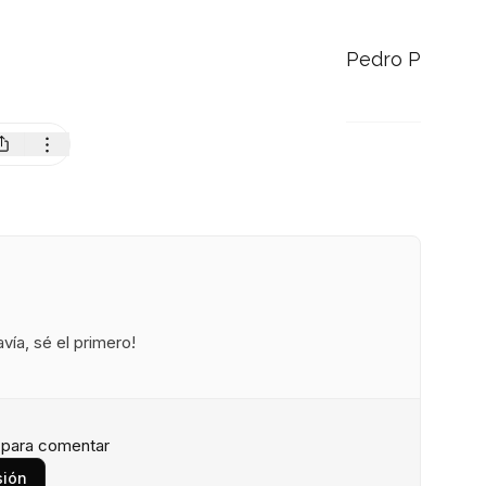
Pedro P
ía, sé el primero!
n para comentar
sión