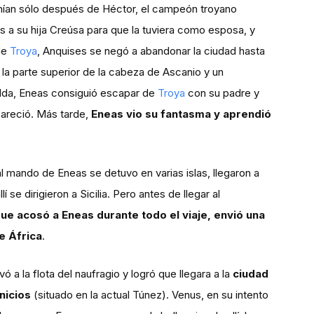
temían sólo después de Héctor, el campeón troyano
s a su hija Creúsa para que la tuviera como esposa, y
 de
Troya
, Anquises se negó a abandonar la ciudad hasta
la parte superior de la cabeza de Ascanio y un
alda, Eneas consiguió escapar de
Troya
con su padre y
pareció. Más tarde,
Eneas vio su fantasma y aprendió
 mando de Eneas se detuvo en varias islas, llegaron a
í se dirigieron a Sicilia. Pero antes de llegar al
ue acosó a Eneas durante todo el viaje, envió una
e África
.
 a la flota del naufragio y logró que llegara a la
ciudad
nicios
(situado en la actual Túnez). Venus, en su intento