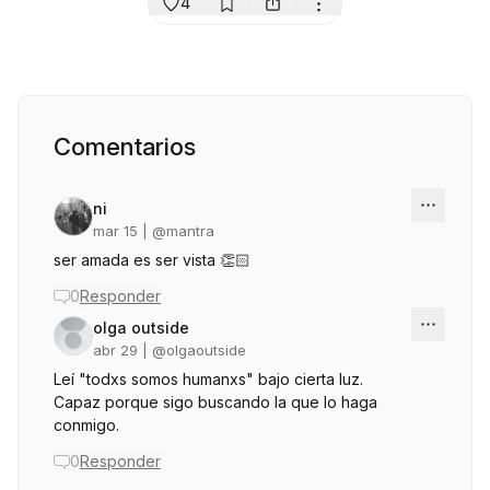
4
Comentarios
ni
mar 15
| @
mantra
ser amada es ser vista 👏🏻
0
Responder
olga outside
abr 29
| @
olgaoutside
Leí "todxs somos humanxs" bajo cierta luz.
Capaz porque sigo buscando la que lo haga
conmigo.
0
Responder