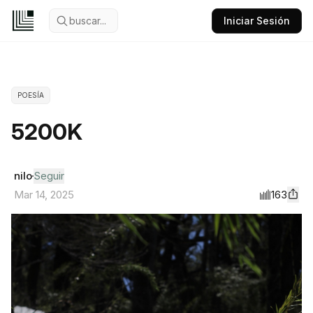
buscar...
Iniciar Sesión
POESÍA
5200K
nilo
Seguir
163
Mar 14, 2025