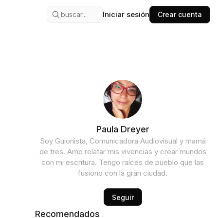
Iniciar sesión
buscar...
Crear cuenta
Paula Dreyer
Soy Guionista, Comunicadora Audiovisual y mamá
de tres. Amo relatar mis vivencias y crear mundos
con mi escritura. Tengo raíces de pueblo que las
fusiono con la gran ciudad.
Seguir
Recomendados