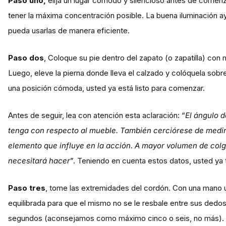
Paso uno,
elija un lugar cómodo y silencioso antes de comen
tener la máxima concentración posible. La buena iluminación 
pueda usarlas de manera eficiente.
Paso dos
, Coloque su pie dentro del zapato (o zapatilla) con
Luego, eleve la pierna donde lleva el calzado y colóquela sob
una posición cómoda, usted ya está listo para comenzar.
Antes de seguir, lea con atención esta aclaración: “
El ángulo d
tenga con respecto al mueble. También cerciórese de medir e
elemento que influye en la acción. A mayor volumen de colg
necesitará hacer
”. Teniendo en cuenta estos datos, usted ya t
Paso tres
, tome las extremidades del cordón. Con una mano un
equilibrada para que el mismo no se le resbale entre sus dedos. 
segundos (aconsejamos como máximo cinco o seis, no más).