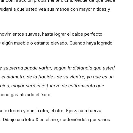
zar con la acción propiamente dicha. Recuerde que debe
ayudará a que usted vea sus manos con mayor nitidez y
 movimientos suaves, hasta lograr el calce perfecto.
re algún mueble o estante elevado. Cuando haya logrado
e su pierna puede variar, según la distancia que usted
l diámetro de la flacidez de su vientre, ya que es un
ajos, mayor será el esfuerzo de estiramiento que
iene garantizado el éxito.
 extremo y con la otra, el otro. Ejerza una fuerza
Dibuje una letra X en el aire, sosteniéndola por varios