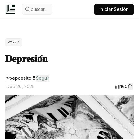
buscar...
Iniciar Sesión
POESÍA
𝐃𝐞𝐩𝐫𝐞𝐬𝐢𝐨́𝐧
𝓟oepoesito !!
Seguir
160
Dec 20, 2025